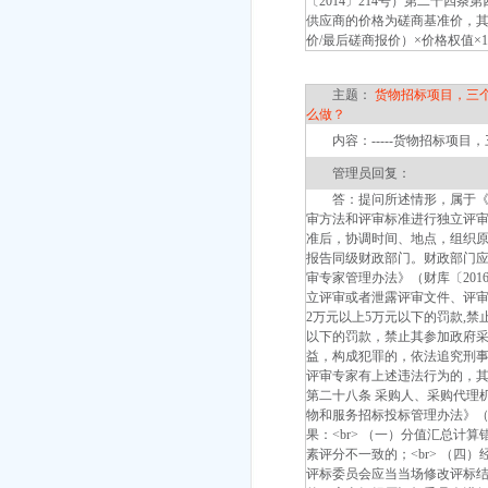
〔2014〕214号）第二十
供应商的价格为磋商基准价，其
价/最后磋商报价）×价格权值×
主题：
货物招标项目，三
么做？
内容：-----货物招标项目
管理员回复：
答：提问所述情形，属于《政
审方法和评审标准进行独立评审
准后，协调时间、地点，组织
报告同级财政部门。财政部门应启
审专家管理办法》（财库〔20
立评审或者泄露评审文件、评审
2万元以上5万元以下的罚款,禁
以下的罚款，禁止其参加政府采
益，构成犯罪的，依法追究刑事
评审专家有上述违法行为的，其
第二十八条 采购人、采购代理
物和服务招标投标管理办法》（
果：<br> （一）分值汇总计算
素评分不一致的；<br> （四
评标委员会应当当场修改评标