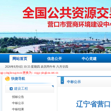
网站首页
信息公开
中心党建
2026年8月6日 10:33 星期四 农历丙午年 六月廿四
.cn更换为：ccgp.yingkou.net.cn
快捷导航
中标公示
建设工程
·
招标公告
辽宁省营口
·
中标公示
·
中标结果