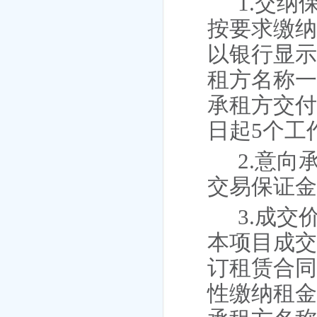
1.交
按要求缴
以银行显
租方
名称
承租方交
日起
5个工
2.
意向
交易保证
3.成
本项目成
订租赁合
性缴纳租