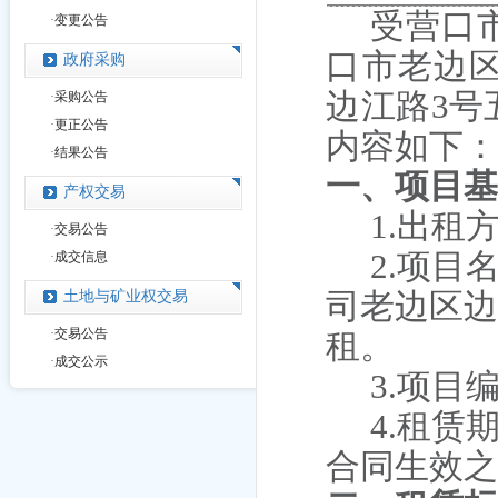
受营口
·
变更公告
口市老边
政府采购
边江路
3号
·
采购公告
·
更正公告
内容如下
·
结果公告
一、
项目
产权交易
1.出
·
交易公告
2.项
·
成交信息
司老边区边
土地与矿业权交易
·
交易公告
租。
·
成交公示
3.项目
4.
租赁
合同
生效