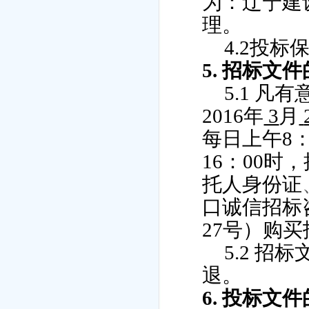
为：辽宁建
理。
4.2
投标
5.
招标文件
5.1
凡有
2016
年
3
月
每日上午
8
16
：
00
时，
托人身份证
口诚信招标
27
号）购买
5.2
招标
退。
6.
投标文件