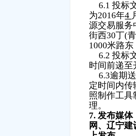
6.1
投标
为
2016
年
4
源交易服务
街西
30
丁
(
1000
米路东
6.2
投标
时间前递至
6.3
逾期
定时间内传
照制作工具
理。
7
.
发布媒体
网、辽宁建
上发布。