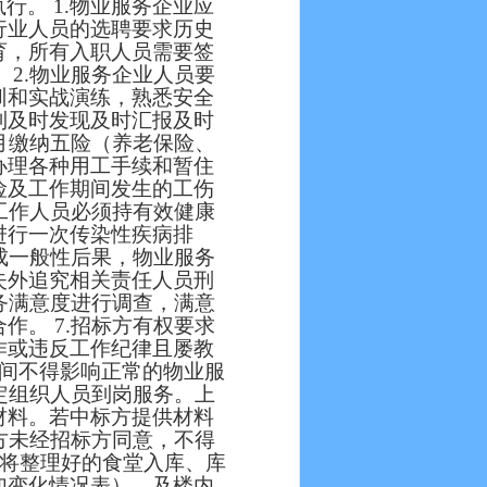
执行。
1.物业服务企业应
行业人员的选聘要求历史
育，所有入职人员需要签
 2.物业服务企业人员要
训和实战演练，熟悉安全
到及时发现及时汇报及时
按月缴纳五险（养老保险、
办理各种用工手续和暂住
险及工作期间发生的工伤
有工作人员必须持有效健康
进行一次传染性疾病排
造成一般性后果，物业服务
失外追究相关责任人员刑
服务满意度进行调查，满意
作。 7.招标方有权要求
作或违反工作纪律且屡教
期间不得影响正常的物业服
规定组织人员到岗服务。上
材料。若中标方提供材料
标方未经招标方同意，不得
需将整理好的食堂入库、库
加变化情况表）、及楼内