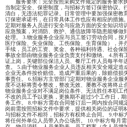
服务要求：完全按照采购文件规定的服务要求
当制定安全、保密制度，与招标方签订保密协议。
清白，无违法犯罪记录。日常管理中要加强保密教
订保密承诺书，在日常具体工作也应有相应的措施。
定期对服务人员进行安全与应急方面的安全知识培
应急预案，对消防、救护、通信故障等隐患能够做
处理。 3.物业服务企业应与员工签订劳动合同，
医疗保险、失业保险、工伤保险、生育保险），并
手续，员工的工资、奖金、各种福利待遇、社会保
事故全部由物业服务企业负责支付和缴纳。 4.所
证上岗，关键部位保洁人员、餐厅工作人员每半年
查。 5.由于物业服务企业人员违反相关安全规定
企业无条件按价赔偿。造成严重后果的，除赔偿损
事责任。 6.招标方主管部门定期对物业服务企业
度不达标将责令整改，整改无效、屡教不改将终止合
物业服务企业对不满足岗位条件、无法胜任本职工
不改的员工予以更换，更换期不超过5个工作日，
务工作。 8.中标方需在合同签订后一周内按合同
岗前需按照招标文件中要求，提供相关岗位的证明
与招标文件不相符，招标方有权终止合同。 9.中
将任何外单位人员带入办公场所。 10.中标方每月
存、物品消耗、人员考勤表，员工档案（含人员增