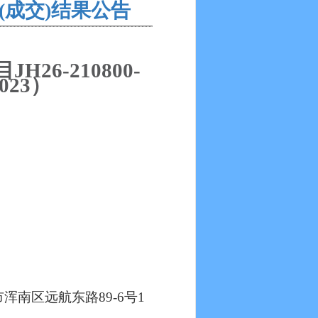
中标(成交)结果公告
目
JH26-210800-
023）
市浑南区远航东路
89-6号1