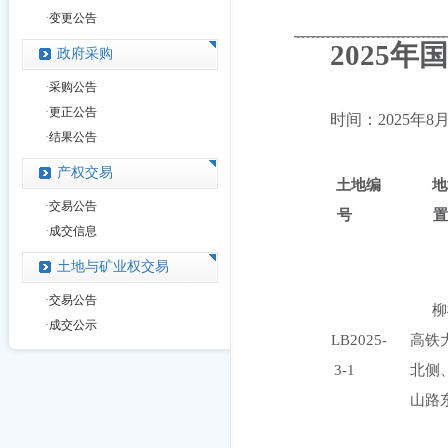
·
变更公告
20
2
5年
政府采购
·
采购公告
·
更正公告
时间
：
2025年
8
·
结果公告
产权交易
土地编
地
·
交易公告
号
置
·
成交信息
土地与矿业权交易
·
交易公告
柳
·
成交公示
LB2025-
高铁
3-1
北侧
山路