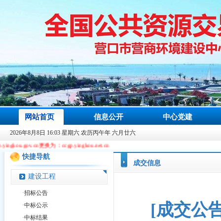
网站首页
信息公开
中心党建
2026年8月8日 16:03 星期六 农历丙午年 六月廿六
cn更换为：ccgp.yingkou.net.cn
快捷导航
成交信息
建设工程
·
招标公告
[成交公
·
中标公示
·
中标结果