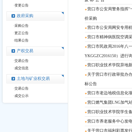
·
变更公告
营口市公安局警务指挥“一
政府采购
价采购
·
采购公告
营口市公安局网安专用机房
·
更正公告
营口市精神病医院空调采购
·
结果公告
营口市民政局2016年
产权交易
YKGGZC2016150）进
·
交易公告
营口职业技术学院异地
·
成交信息
关于营口市行政审批办办公
土地与矿业权交易
标公告
·
交易公告
营口市老边地税信息化项目
·
成交公示
营口燃气集团LNG加气
营口职业技术学院学生备品项
营口市养老服务中心发电机
关于营口市福利彩票发行中