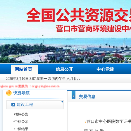
网站首页
信息公开
中心党建
2026年8月10日 3:07 星期一 农历丙午年 六月廿八
更换为：ccgp.yingkou.net.cn
快捷导航
交易信息
建设工程
·
招标公告
营口市中心医院数字证书认
·
中标公示
·
中标结果
废 标 公 告