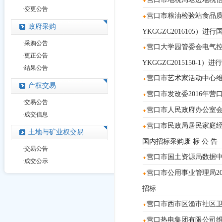
·
变更公告
营口市粮油检验站食品
政府采购
YKGGZC2016105）进
·
采购公告
营口大学园管委会电气控
·
更正公告
YKGGZC2015150-1）
·
结果公告
营口市艺术家活动中心维修
产权交易
营口市发改委2016年营
·
交易公告
营口市人民政府办公室会议
·
成交信息
营口市民政局居民家庭经济
土地与矿业权交易
国内招标采购废 标 公 告
·
交易公告
营口市国土资源局数据中心
·
成交公示
营口市公用事业管理局20
招标
营口市西市区渔市社区
营口热电集团有限公司