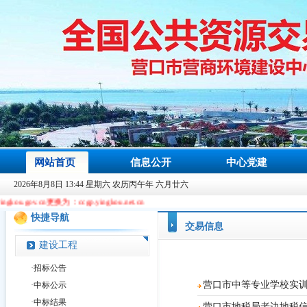
网站首页
信息公开
中心党建
2026年8月8日 13:44 星期六 农历丙午年 六月廿六
更换为：ccgp.yingkou.net.cn
快捷导航
交易信息
建设工程
·
招标公告
营口市中等专业学校实
·
中标公示
·
中标结果
营口市地税局老边地税信息