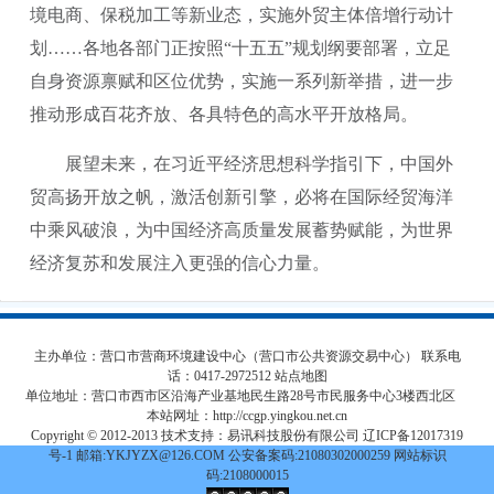
境电商、保税加工等新业态，实施外贸主体倍增行动计
划……各地各部门正按照“十五五”规划纲要部署，立足
自身资源禀赋和区位优势，实施一系列新举措，进一步
推动形成百花齐放、各具特色的高水平开放格局。
展望未来，在习近平经济思想科学指引下，中国外
贸高扬开放之帆，激活创新引擎，必将在国际经贸海洋
中乘风破浪，为中国经济高质量发展蓄势赋能，为世界
经济复苏和发展注入更强的信心力量。
主办单位：营口市营商环境建设中心（营口市公共资源交易中心） 联系电
话：0417-2972512
站点地图
单位地址：营口市西市区沿海产业基地民生路28号市民服务中心3楼西北区
本站网址：
http://ccgp.yingkou.net.cn
Copyright © 2012-2013 技术支持：易讯科技股份有限公司 辽ICP备12017319
号-1 邮箱:YKJYZX@126.COM 公安备案码:21080302000259 网站标识
码:2108000015