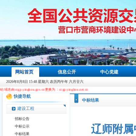
网站首页
信息公开
中心党建
2026年8月8日 15:48 星期六 农历丙午年 六月廿六
gkou.gov.cn更换为：ccgp.yingkou.net.cn
快捷导航
中标结果
建设工程
·
招标公告
辽师附属
·
中标公示
·
中标结果