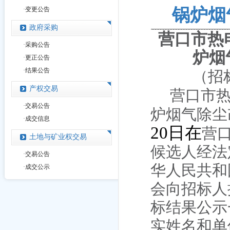
锅炉烟
·
变更公告
政府采购
营口市热
·
采购公告
炉烟
·
更正公告
·
结果公告
（招
产权交易
营口市
·
交易公告
炉烟气除尘
·
成交信息
20
日在
营
土地与矿业权交易
候选人经法
·
交易公告
华人民共和
·
成交公示
会向招标人
标结果公示
实姓名和单