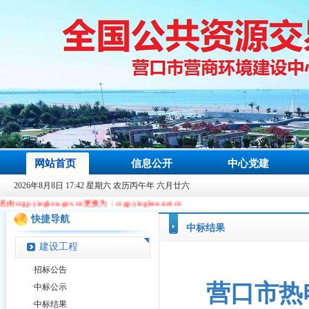
网站首页
信息公开
中心党建
2026年8月8日 17:42 星期六 农历丙午年 六月廿六
.gov.cn更换为：ccgp.yingkou.net.cn
快捷导航
中标结果
建设工程
·
招标公告
营口市热
·
中标公示
·
中标结果