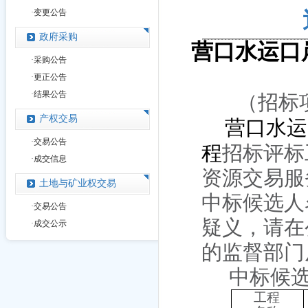
·
变更公告
政府采购
营口水运口
·
采购公告
·
更正公告
·
结果公告
（
招标
产权交易
营口水运
·
交易公告
程
招标评标
·
成交信息
资源交易服
土地与矿业权交易
中标候选人
·
交易公告
疑义，请在
·
成交公示
的监督部门
中标候
工程