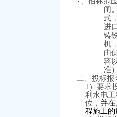
7
、招标范
闸
式
进
铸
机
由
容
准
二、投标报
1
）要求
利水电工
位，
并在
程施工的