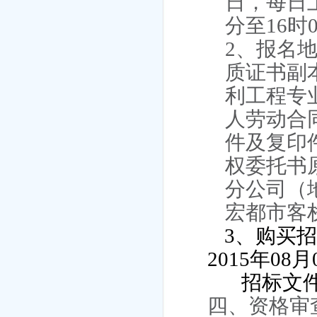
日
，每日上
分至
16
时
2
、报名
质证书副
利工程专
人劳动合
件及复印
权委托书
分公司（
宏都市客
3
、购买
2015
年
08
月
招标文
四、资格审