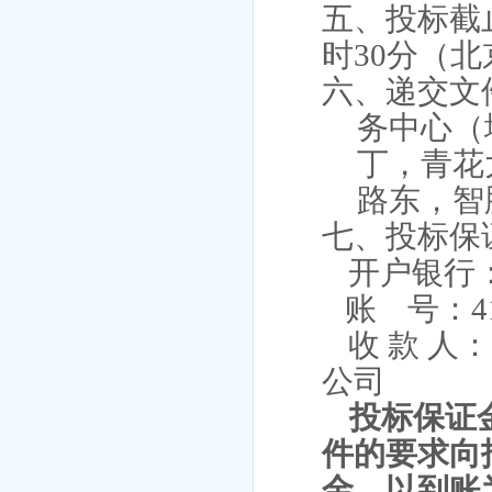
五、投标截
时
30
分（北
六、递交文
务中心（
丁，青花
路东，智
七、投标保
开户银行
账
号：
4
收 款 
公司
投标保证
件的要求向
金，以到账