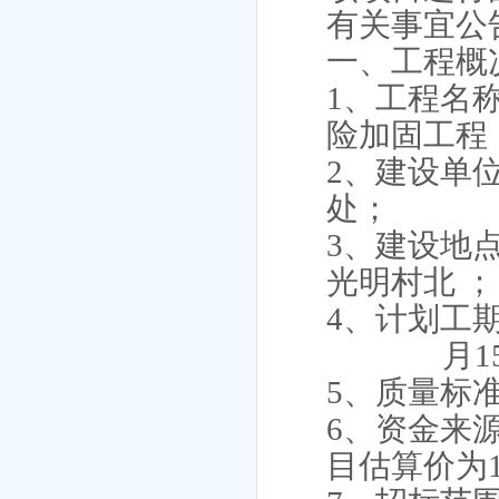
有关事宜公
一、工程概
1
、工程名
险加固工程
2
、建设单
处；
3
、建设地
光明村北 ；
4
、计划工
月1
5
、质量标
6
、资金来
目估算价为