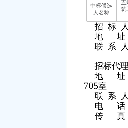
盖
中标候选
筑
人名称
招
标
地
址
联
系
招标代
地
址
705
室
联
系
电
话
传
真