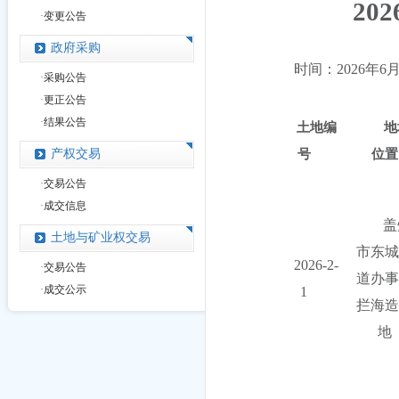
20
2
·
变更公告
政府采购
时间
：
202
6
年
6
·
采购公告
·
更正公告
·
结果公告
土地编
地
产权交易
号
位置
·
交易公告
·
成交信息
盖
土地与矿业权交易
市东城
2026-2-
·
交易公告
道办事
·
成交公示
1
拦海造
地