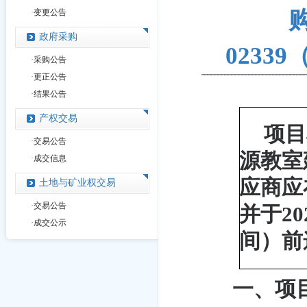
购
·
变更公告
政府采购
0233
·
采购公告
·
更正公告
·
结果公告
产权交易
项目
·
交易公告
源教室
·
成交信息
应商应
土地与矿业权交易
·
交易公告
并于20
·
成交公示
间）前
一、项