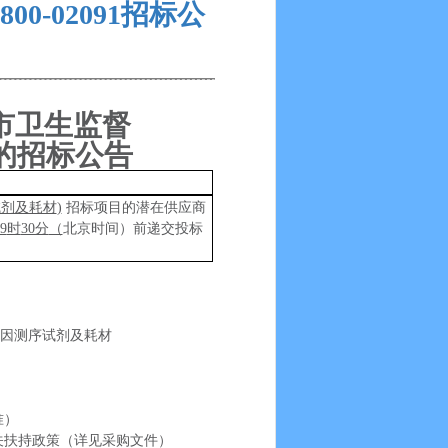
00-02091招标公
市卫生监督
）的招标公告
试剂及耗材
)
招标项目的潜在供应商
9
时
30分
（
北京时间）前递交投标
年基因测序试剂及耗材
准）
关扶持政策（详见
采购
文件）