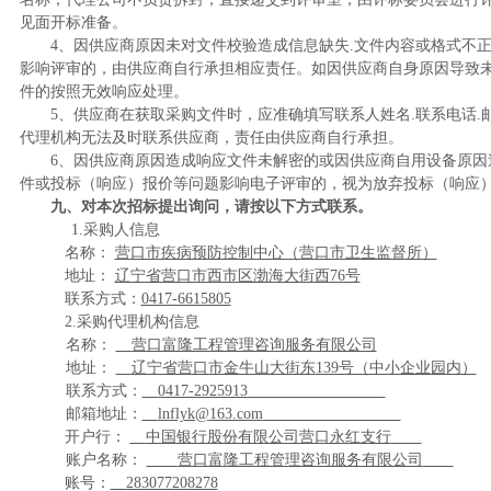
见面开标准备。
4、因供应商原因未对文件校验造成信息缺失.文件内容或格式不
影响评审的，由供应商自行承担相应责任。如因供应商自身原因导致
件的按照无效响应处理。
5、供应商在获取采购文件时，应准确填写联系人姓名.联系电话.
代理机构无法及时联系供应商，责任由供应商自行承担。
6、因供应商原因造成响应文件未解密的或因供应商自用设备原因
件或投标（响应）报价等问题影响电子评审的，视为放弃投标（响应
九、对本次招标提出询问，请按以下方式联系。
1.采购人信息
名称：
营口市疾病预防控制中心（营口市卫生监督所）
地址：
辽宁省营口市西市区渤海大街西
76号
联系方式：
0417-6615805
2.采购代理机构信息
名称：
营口富隆工程管理咨询服务有限公司
地址：
辽宁省营口市金牛山大街东
139号（中小企业园内）
联系方式：
0417-2925913
邮箱地址：
lnflyk@
163.com
开户行：
中国银行股份有限公司营口永红支行
账户名称：
营口富隆工程管理咨询服务有限公司
账号：
283077208278