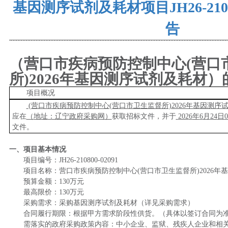
基因测序试剂及耗材项目JH26-2108
告
（营口市疾病预防控制中心
(营口
所)2026年基因测序试剂及耗材
项目概况
(营口市疾病预防控制中心(营口市卫生监督所)2026年基因测序
应在
（
地址
：辽宁政府采购网
）
获取招标文件，并于
202
6
年
6
月
24
日
0
文件
。
一、项目基本情况
项目编号：
JH26-210800-02091
项目名称：
营口市疾病预防控制中心
(营口市卫生监督所)2026
预算金额：
130万元
最高限价：
130万元
采购需求：
采购
基因测序试剂及耗材
（详见采购需求）
合同履行期限：根据甲方需求阶段性供货
。（具体以签订合同为
需落实的政府采购政策内容：
中小企业、监狱、残疾人企业和相