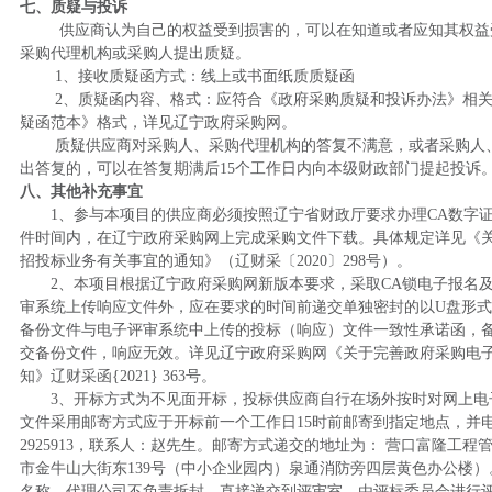
七、质疑与投诉
供应商认为自己的权益受到损害的，可以在知道或者应知其权益
采购代理机构或采购人提出质疑。
1、接收质疑函方式：
线上或书面纸质质疑函
2、质疑函内容、格式：应符合《政府采购质疑和投诉办法》相
疑函范本》格式，详见辽宁政府采购网。
质疑供应商对采购人、采购代理机构的答复不满意，或者采购人
出答复的，可以在答复期满后
15个工作日内向本级财政部门提起投诉
八、其他补充事宜
1、参与本项目的供应商必须按照辽宁省财政厅要求办理CA数字
件时间内，在辽宁政府采购网上完成采购文件下载。具体规定详见《
招投标业务有关事宜的通知》（辽财采〔2020〕298号）。
2、本项目根据辽宁政府采购网新版本要求，采取CA锁电子报名
审系统上传响应文件外，应在要求的时间前递交单独密封的以U盘形
备份文件与电子评审系统中上传的投标（响应）文件一致性承诺函，
交备份文件，响应无效。详见辽宁政府采购网《关于完善政府采购电
知》辽财采函{2021} 363号。
3、开标方式为不见面开标，投标供应商自行在场外按时对网上电
文件采用邮寄方式应于开标前一个工作日15时前邮寄到指定地点，并电话
2925913，联系人：赵先生。邮寄方式递交的地址为： 营口富隆工
市金牛山大街东139号（中小企业园内）泉通消防旁四层黄色办公楼
名称，代理公司不负责拆封，直接递交到评审室，由评标委员会进行