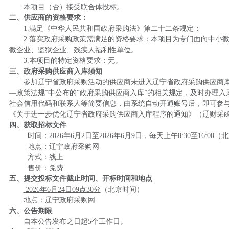
本项目（
否
）接受联合体投标。
二、供应商的资格要求：
1.满足《中华人民共和国政府采购法》第二十二条规定；
2.落实政府采购政策需满足的资格要求：本项目为专门面向中小
微企业、监狱企业、残疾人福利性单位。
3.本项目的特定资格要求：
无。
三、政府采购供应商入库须知
参加辽宁省政府采购活动的供应商未进入辽宁省政府采购供应商
—政策法规”中公布的“政府采购供应商入库”的相关规定，及时办理
社会信用代码和联系人等简要信息，由系统自动开通账号后，即可参
《关于进一步优化辽宁省政府采购供应商入库程序的通知》（辽财采函〔2
四、获取招标文件
时间：
2026
年
6
月
2
日
至
2026
年
6
月
9
日
，每天上午
8:30
至
16:00
（北
地点：
辽宁政府采购网
方式：
线上
售价：
免费
五、提交投标文件
截止时间、开标时间和地点
2026
年
6
月
24
日
09
点
30
分
（北京时间
）
地点：
辽宁政府采购网
六、公告期限
自本公告发布之日起
5个工作日。