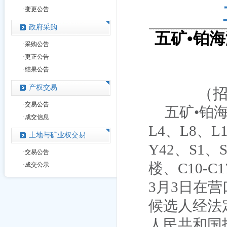
·
变更公告
政府采购
•
五矿
铂海
·
采购公告
·
更正公告
·
结果公告
产权交易
（
·
交易公告
五矿•铂
·
成交信息
L4
、
L8
、
L
土地与矿业权交易
Y42
、
S1
、
·
交易公告
楼、
C10-C1
·
成交公示
3
月
3
日在营
候选人经法
人民共和国