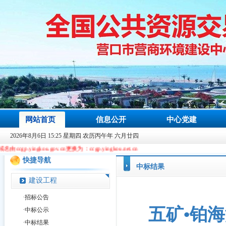
网站首页
信息公开
中心党建
2026年8月6日 15:25 星期四 农历丙午年 六月廿四
u.gov.cn更换为：ccgp.yingkou.net.cn
快捷导航
中标结果
建设工程
·
招标公告
五矿•铂
·
中标公示
·
中标结果