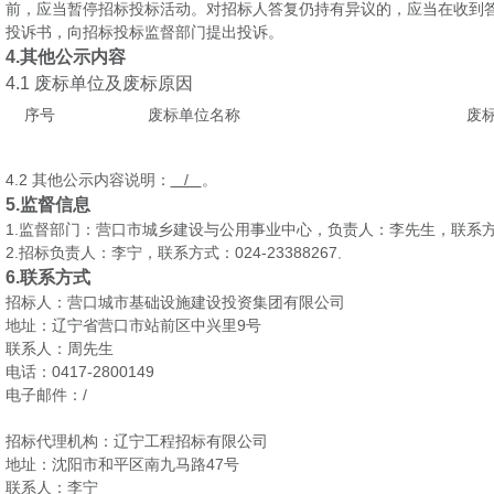
前，应当暂停招标投标活动。对招标人答复仍持有异议的，应当在收到
投诉书，向招标投标监督部门提出投诉。
4.
其他公示内容
4.1
废标单位及废标原因
序号
废标单位名称
废
4.2
/
其他公示内容说明：
。
5.
监督信息
1.
监督部门：营口市城乡建设与公用事业中心，负责人：李先生，联系
2.
024-23388267
招标负责人：
李宁
，联系方式：
。
6.
联系方式
招标人：营口城市基础设施建设投资集团有限公司
9
地址：辽宁省营口市站前区中兴里
号
联系人：
周先生
0417-2800149
电话：
/
电子邮件：
招标代理机构：
辽宁工程招标有限公司
47
地址：沈阳市和平区南九马路
号
联系人：
李宁