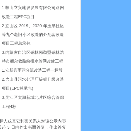
1.
鞍山立兴建设发展有限公司路网
EPC
改造工程
项目
2.
2019
2020
立山区
、
年玉泉社区
等九个老旧小区改造的外配套改造
项目工程总承包
3.
内蒙古自治区锡林郭勒盟锡林浩
特市额尔敦路给排水管网改建工程
1.
安新县雨污分流改造工程一标段
2.
含山县污水处理厂提标升级改造
(EPC
)
项目
总承包
3.
吴江区太湖新城北片区综合管廊
4
工程
标
标人或其它利害关系人对该公示内容
3
日起
日内作出书面答复，作出答复