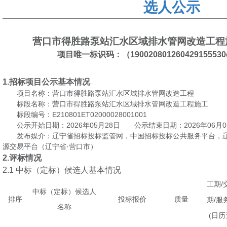
选人公示
营口市得胜路泵站汇水区域排水管网改造工程
项目唯一标识码：（
190020801260429155530
1.
招标项目公示基本情况
项目名称：营口市得胜路泵站汇水区域排水管网改造工程
标段名称：营口市得胜路泵站汇水区域排水管网改造工程施工
E210801ET02000028001001
标段编号：
2026
05
28
2026
06
0
公示开始日期：
年
月
日 公
示结束日期：
年
月
发布媒介：辽宁省招标投标监管网
，
中国招标投标公共服务平台
，
·
源交易平台（辽宁省
营口市）
2.
评标情况
2.1
中标（定标）候选人基本情况
/
工期
中标（定标）候选人
排序
投标报价
质量
/
期
服
名称
(
日历