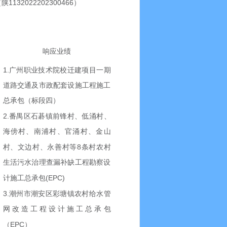
1132022202300466
（陕
）
响应业绩
1.
广州职业技术院校迁建项目一期
道路交通及市政配套设施工程施工
总承包（标段四）
2.
番禺区石碁镇前锋村、低涌村、
海傍村、南浦村、官涌村、金山
8
村、文边村、永善村等
条村农村
生活污水治理查漏补缺工程勘察设
(EPC)
计施工总承包
3.
潮州市潮安区彩塘镇农村给水管
网改造工程设计施工总承包
EPC
（
）