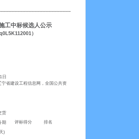
施工中标候选人公示
q
0
L5K112001
）
1
日
辽宁省建设工程信息网
，
全国公共资
交货
评标得分
排名
务期
)
天