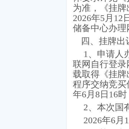
为准，《挂牌
202
6
年
5
月
12
储备中心办理
四、挂牌出
1、申请人
联网自行登录
载取得《挂牌
程序交纳竞买
年
6
月
8
日
16
2、本次国
202
6
年
6
月
1