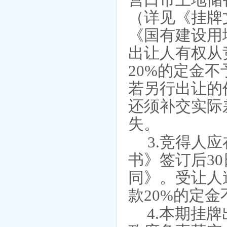
营口市土地储
（详见《挂牌
《国有建设用
出让人有权从
20%的定金
若另行出让的
还须补交实际
失。
.
3
竞得
人应
书》签订后
3
同》。
受让人
款
20%的定
.
4
本期挂牌