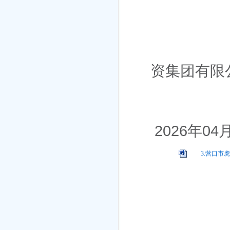
资集团有限
202
6
年
04
3.营口市