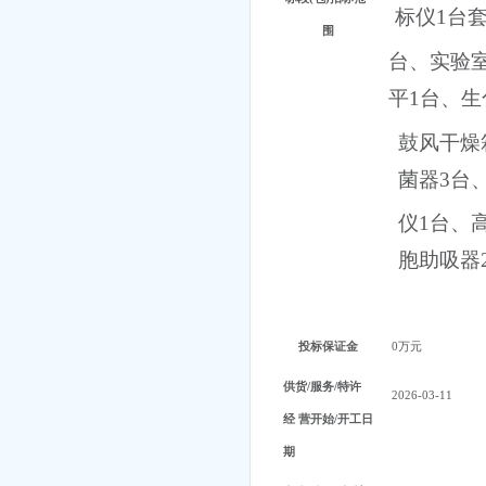
标仪1台
围
台、实验
平1台、生
鼓风干燥
菌器3台
仪
1台、
胞助吸器
投标保证金
0万元
供货
/服务/特许
2026-03-11
经
营开始
/开工日
期