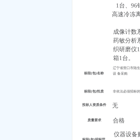
1台、9
高速冷冻
成像计数
药敏分析
织研磨仪
箱1台。
辽宁省营口市陆
标段
(包)名称
设
备采购
标段
(包)性质
非依法必须招标
无
投标人资质条件
合格
质量要求
仪器设备
标段
(包)招标范