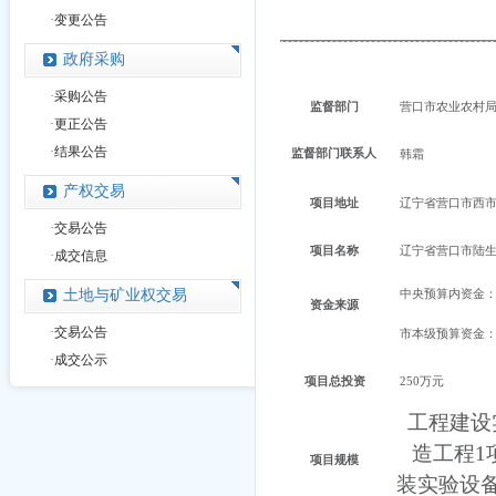
·
变更公告
政府采购
·
采购公告
监督部门
营口市农业农村
·
更正公告
·
结果公告
监督部门联系人
韩霜
产权交易
项目地址
辽宁省营口市西
·
交易公告
项目名称
辽宁省营口市陆
·
成交信息
土地与矿业权交易
中央预算内资金
资金来源
·
交易公告
市本级预算资金
·
成交公示
项目总投资
250万元
工程建设
造工程1
项目规模
装实验设