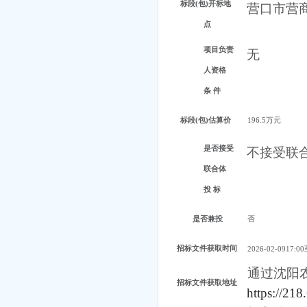
标段
(包)开标地
营口市营
点
项目负责
无
人资格
条
件
标段
(包)估算价
196.5万元
是否接受
不接受联
联合体
投
标
是否兼投
否
招标文件获取时间
2026-02-0917:0
通过沈阳
招标文件获取地址
https://21