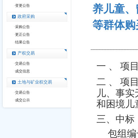
养儿童、
·
变更公告
政府采购
等群体购
·
采购公告
·
更正公告
·
结果公告
产权交易
一
、
项
·
交易公告
·
成交信息
二
、
项目
土地与矿业权交易
儿、事实
·
交易公告
·
成交公示
和困境儿
三、中标
包组编