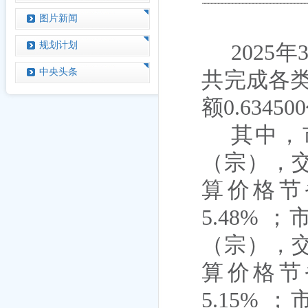
图片新闻
规划计划
202
5
年
中央头条
共完成各
额
0.634500
其中，
（宗），
算价格节
5.48
%
；
（宗），
算价格节
5.15
%
；