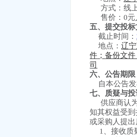
方式：
线
售价：
0
五、提交投标
截止时间：
地点：
辽宁
件
；
备份文件
司
六、公告期限
自本公告发
七、质疑与投
供应商认
知其权益受到
或采购人提出
1、接收质