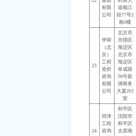
22
集团
武侯大
有限
道顺江
公司
段77号2
栋6楼
北京市
华审
市辖区
（北
海淀区
京）
北京市
工程
海淀区
23
造价
阜成路
咨询
58号新
有限
洲商务
公司
大厦203
室
和平区
同泽
沈阳市
工程
和平区
24
咨询
太原南