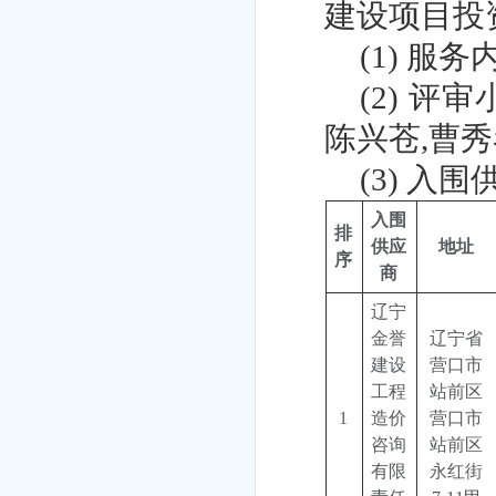
建设项目投
(1)
服务
(2)
评审
陈兴苍,曹秀
(3)
入围
入围
排
供应
地址
序
商
辽宁
金誉
辽宁省
建设
营口市
工程
站前区
1
造价
营口市
咨询
站前区
有限
永红街