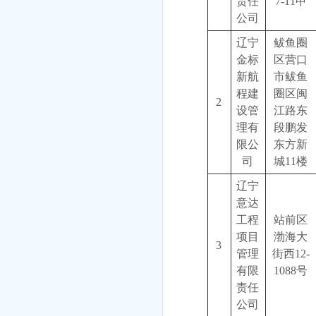
责任
7-11甲
公司
辽宁
鲅鱼圈
金标
区营口
新航
市鲅鱼
程建
圈区闽
2
设管
江路东
理有
段鹏发
限公
东方新
司
城11楼
辽宁
意达
工程
站前区
项目
渤海大
3
管理
街西12-
有限
1088号
责任
公司