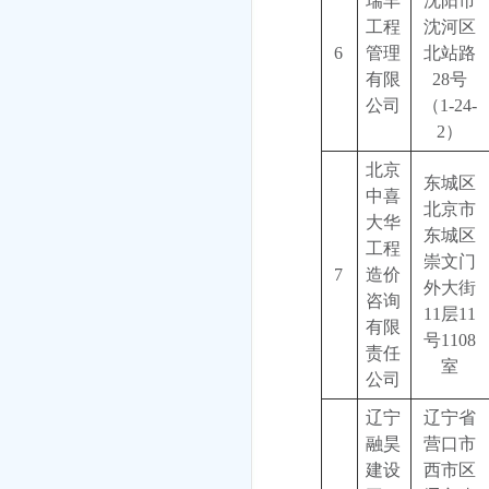
瑞丰
沈阳市
工程
沈河区
6
管理
北站路
有限
28号
公司
（1-24-
2）
北京
东城区
中喜
北京市
大华
东城区
工程
崇文门
7
造价
外大街
咨询
11层11
有限
号1108
责任
室
公司
辽宁
辽宁省
融昊
营口市
建设
西市区