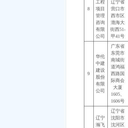
工程
辽宁省
8
项目
营口市
管理
西市区
咨询
渤海大
有限
街西51-
公司
甲41号
广东省
东莞市
华伦
南城街
中建
道鸿福
建设
9
西路国
股份
际商会
有限
大厦
公司
1605、
1606号
辽宁省
辽宁
沈阳市
瀚飞
沈河区