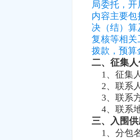
局委托，开
内容主要包
决（结）算
复核等相关
拨款，预算
二、征集人
1
、征集
2
、联系
3
、联系
4
、联系
三、入围供
1
、分包名