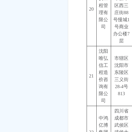
程管
区西三
20
理有
庄街88
限公
号慢城1
司
号商业
办公楼7
层
沈阳
唯弘
市辖区
信工
沈阳市
程造
东陵区
21
价咨
三义街
询有
28-4号
限公
813
司
四川省
中鸿
成都市
亿博
武侯区