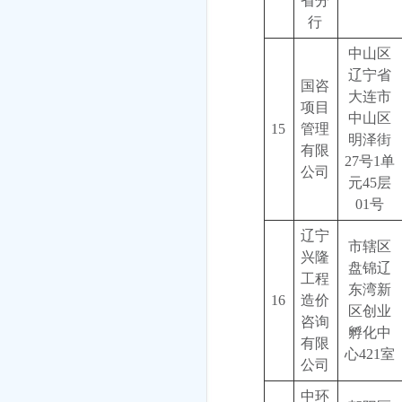
省分
行
中山区
辽宁省
国咨
大连市
项目
中山区
15
管理
明泽街
有限
27号1单
公司
元45层
01号
辽宁
市辖区
兴隆
盘锦辽
工程
东湾新
16
造价
区创业
咨询
孵化中
有限
心421室
公司
中环