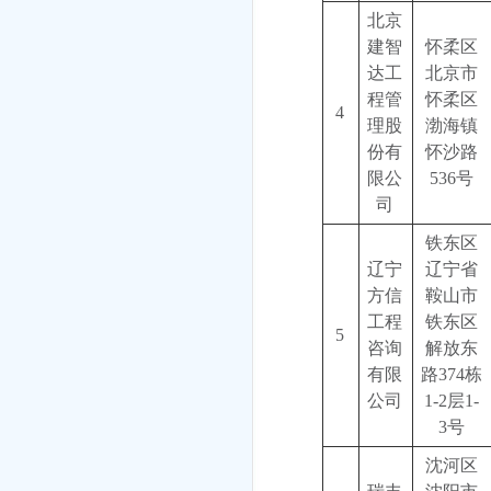
北京
建智
怀柔区
达工
北京市
程管
怀柔区
4
理股
渤海镇
份有
怀沙路
限公
536号
司
铁东区
辽宁
辽宁省
方信
鞍山市
工程
铁东区
5
咨询
解放东
有限
路374栋
公司
1-2层1-
3号
沈河区