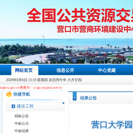
网站首页
信息公开
中心党建
2026年8月6日 15:19 星期四 农历丙午年 六月廿四
更换为：ccgp.yingkou.net.cn
快捷导航
结果公告
建设工程
·
招标公告
营口大学园
·
中标公示
·
中标结果