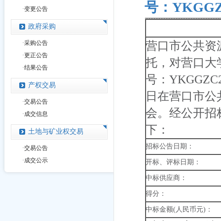
号：YKGG
·
变更公告
政府采购
·
采购公告
营口市公共资
·
更正公告
托，对营口大
·
结果公告
号：YKGGZC
产权交易
日在营口市公
·
交易公告
会。经公开招
·
成交信息
下：
土地与矿业权交易
招标公告日期：
·
交易公告
·
成交公示
开标、评标日期：
中标供应商：
得分：
中标金额(人民币元)：