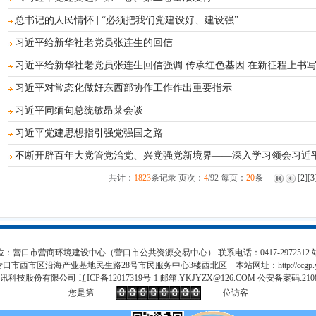
总书记的人民情怀 | “必须把我们党建设好、建设强”
习近平给新华社老党员张连生的回信
习近平给新华社老党员张连生回信强调 传承红色基因 在新征程上书
习近平对常态化做好东西部协作工作作出重要指示
习近平同缅甸总统敏昂莱会谈
习近平党建思想指引强党强国之路
不断开辟百年大党管党治党、兴党强党新境界——深入学习领会习近
共计：
1823
条记录 页次：
4
/92 每页：
20
条
[
2
][
3
：营口市营商环境建设中心（营口市公共资源交易中心） 联系电话：0417-2972512
营口市西市区沿海产业基地民生路28号市民服务中心3楼西北区 本站网址：
http://ccgp
持：易讯科技股份有限公司 辽ICP备12017319号-1 邮箱:YKJYZX@126.COM 公安备案码:21080
您是第
位访客