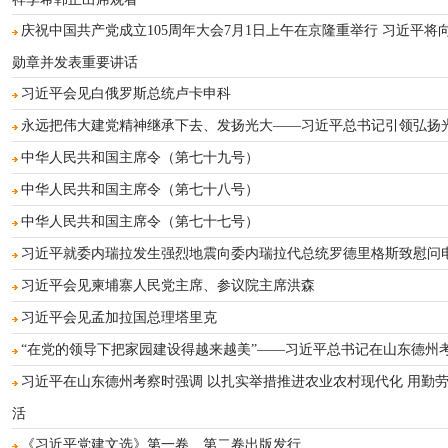
庆祝中国共产党成立105周年大会7月1日上午在京隆重举行 习近平将
勋章并发表重要讲话
习近平会见白俄罗斯总统卢卡申科
永远把伟大建党精神继承下去、发扬光大——习近平总书记引领弘扬
中华人民共和国主席令（第七十九号）
中华人民共和国主席令（第七十八号）
中华人民共和国主席令（第七十七号）
习近平就委内瑞拉发生强烈地震向委内瑞拉代总统罗德里格斯致慰问
习近平会见柬埔寨人民党主席、参议院主席洪森
习近平会见孟加拉国总理塔里克
“在党的领导下把家园建设得越来越美”——习近平总书记在山东德州
习近平在山东德州考察时强调 以扎实举措推进农业农村现代化 用勤
活
《习近平党建文选》第一卷、第二卷出版发行