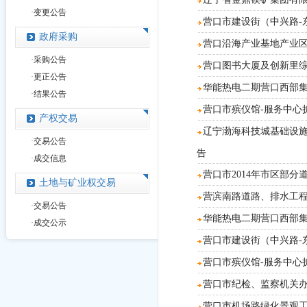
·
变更公告
营口市建设街（中兴路-
政府采购
营口沿海产业基地产业区
·
采购公告
营口图书大厦及创新里
·
更正公告
华能热电二期营口西部
·
结果公告
营口市殡仪馆-服务中心
产权交易
辽宁渤海科技城基础设施
·
交易公告
告
·
成交信息
营口市2014年市区部
土地与矿业权交易
营滨南路道路、排水工
·
交易公告
华能热电二期营口西部
·
成交公示
营口市建设街（中兴路-
营口市殡仪馆-服务中心
营口市纪检、监察机关
营口市机场路绿化景观