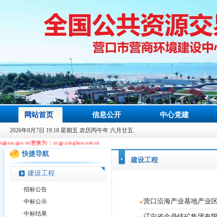
网站首页
信息公开
中心党建
2026年8月7日 19:18 星期五 农历丙午年 六月廿五
更换为：ccgp.yingkou.net.cn
快捷导航
建设工程
建设工程
·
招标公告
营口沿海产业基地产业区
·
中标公示
·
中标结果
辽宁省金鼎镁矿集团有